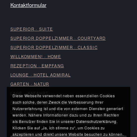
Kontaktformular
SUPERIOR · SUITE
SUPERIOR DOPPELZIMMER · COURTYARD
SUPERIOR DOPPELZIMMER · CLASSIC
WILLKOMMEN! · HOME
REZEPTION · EMPFANG
LOUNGE · HOTEL ADMIRAL
GARTEN · NATUR
LAGE · ANFAHRT
Diese Webseite verwendet neben essenziellen Cookies
FRÜHSTÜCK · HOTEL ADMIRAL
auch solche, deren Zweck die Verbesserung Ihrer
Nutzererfahrung ist und die von externen Diensten generiert
UMGEBUNG · HOTEL ADMIRAL
werden. Nähere Informationen dazu und zu Ihren Rechten
KONTAKT · HOTEL ADMIRAL
als Benutzer finden Sie in unserer
Datenschutzerklärung
.
Klicken Sie auf „Ja, ich stimme zu“, um Cookies zu
akzeptieren und direkt unsere Website besuchen zu können.